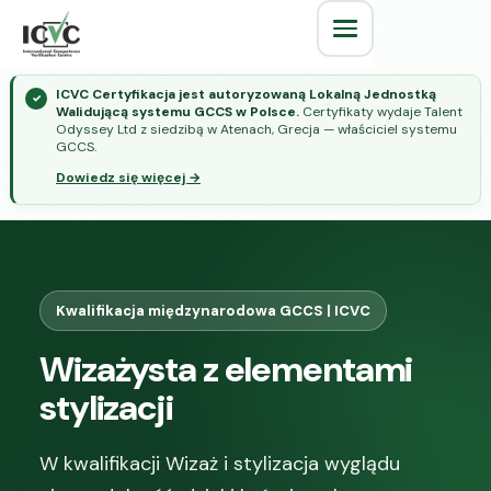
ICVC Certyfikacja jest autoryzowaną Lokalną Jednostką
✓
Walidującą systemu GCCS w Polsce.
Certyfikaty wydaje Talent
Odyssey Ltd z siedzibą w Atenach, Grecja — właściciel systemu
GCCS.
Dowiedz się więcej →
Kwalifikacja międzynarodowa GCCS | ICVC
Wizażysta z elementami
stylizacji
W kwalifikacji Wizaż i stylizacja wyglądu