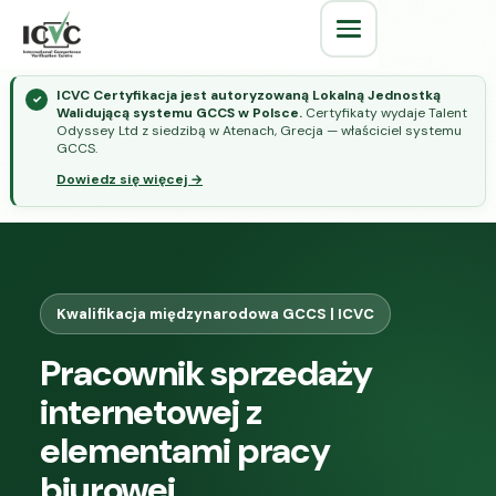
ICVC Certyfikacja jest autoryzowaną Lokalną Jednostką
✓
Walidującą systemu GCCS w Polsce.
Certyfikaty wydaje Talent
Odyssey Ltd z siedzibą w Atenach, Grecja — właściciel systemu
GCCS.
Dowiedz się więcej →
Kwalifikacja międzynarodowa GCCS | ICVC
Pracownik sprzedaży
internetowej z
elementami pracy
biurowej