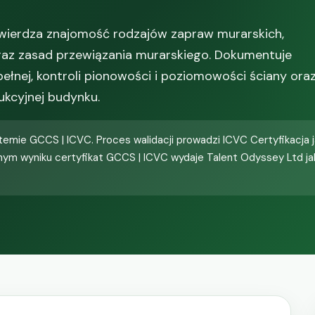
otwierdza znajomość rodzajów zapraw murarskich,
az zasad przewiązania murarskiego. Dokumentuje
łnej, kontroli pionowości i poziomowości ściany ora
ukcyjnej budynku.
emie GCCS | ICVC. Proces walidacji prowadzi ICVC Certyfikacja j
nym wyniku certyfikat GCCS | ICVC wydaje Talent Odyssey Ltd j