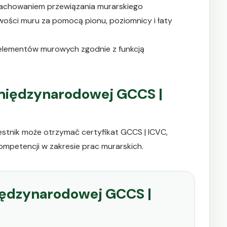
zachowaniem przewiązania murarskiego
ości muru za pomocą pionu, poziomnicy i łaty
u elementów murowych zgodnie z funkcją
i międzynarodowej GCCS |
tnik może otrzymać certyfikat GCCS | ICVC,
mpetencji w zakresie prac murarskich.
międzynarodowej GCCS |