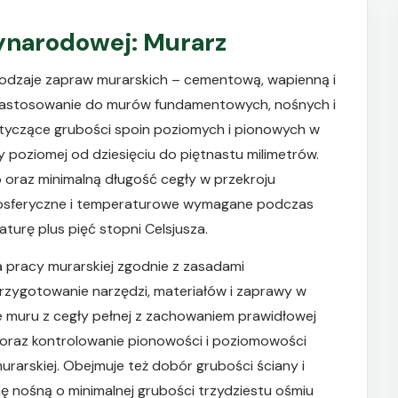
zynarodowej: Murarz
 rodzaje zapraw murarskich – cementową, wapienną i
zastosowanie do murów fundamentowych, nośnych i
tyczące grubości spoin poziomych i pionowych w
y poziomej od dziesięciu do piętnastu milimetrów.
 oraz minimalną długość cegły w przekroju
mosferyczne i temperaturowe wymagane podczas
turę plus pięć stopni Celsjusza.
 pracy murarskiej zgodnie z zasadami
przygotowanie narzędzi, materiałów i zaprawy w
e muru z cegły pełnej z zachowaniem prawidłowej
o oraz kontrolowanie pionowości i poziomowości
urarskiej. Obejmuje też dobór grubości ściany i
 nośną o minimalnej grubości trzydziestu ośmiu