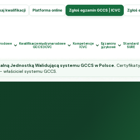
aj kwalifikacji
Platforma online
Zgłoś egzamin GCCS | ICVC
Zgłoś 
arodowe
Kwalifikacje międzynarodowe
Kompetencje
Egzaminy
Standard
GCCS | ICVC
ICVC
językowe
SURE
kalną Jednostką Walidującą systemu GCCS w Polsce.
Certyfikaty
— właściciel systemu GCCS.