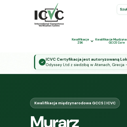
Szuk
Kwalifikacje
Kwalifikacje Międzyn
ZSK
GCCS Core
ICVC Certyfikacja jest autoryzowaną Lo
✓
Odyssey Ltd z siedzibą w Atenach, Grecja 
Kwalifikacja międzynarodowa GCCS | ICVC
Murarz