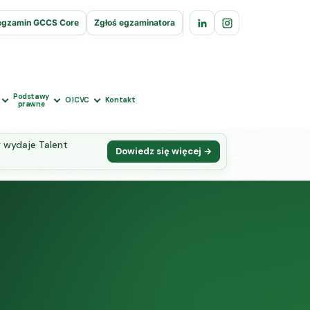
egzamin GCCS Core
Zgłoś egzaminatora
Podstawy
O ICVC
Kontakt
prawne
 wydaje Talent
Dowiedz się więcej →