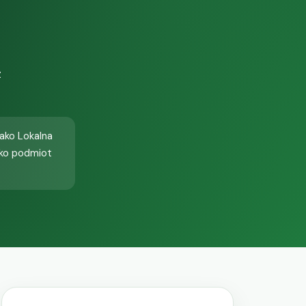
z
ako Lokalna
ako podmiot