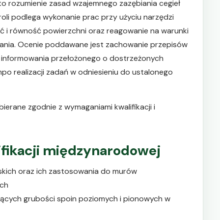
to rozumienie zasad wzajemnego zazębiania cegieł
roli podlega wykonanie prac przy użyciu narzędzi
ć i równość powierzchni oraz reagowanie na warunki
zania. Ocenie poddawane jest zachowanie przepisów
 informowania przełożonego o dostrzeżonych
mpo realizacji zadań w odniesieniu do ustalonego
ierane zgodnie z wymaganiami kwalifikacji i
lifikacji międzynarodowej
skich oraz ich zastosowania do murów
ych
cych grubości spoin poziomych i pionowych w