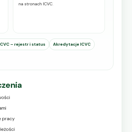
na stronach ICVC.
CVC – rejestr i status
Akredytacje ICVC
czenia
wości
ami
nę pracy
ieżości