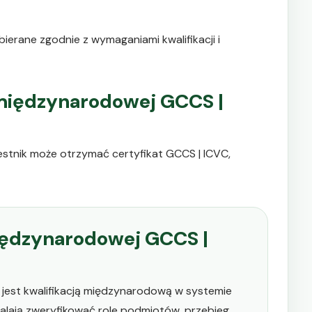
ierane zgodnie z wymaganiami kwalifikacji i
i międzynarodowej GCCS |
tnik może otrzymać certyfikat GCCS | ICVC,
międzynarodowej GCCS |
 jest kwalifikacją międzynarodową w systemie
alają zweryfikować role podmiotów, przebieg