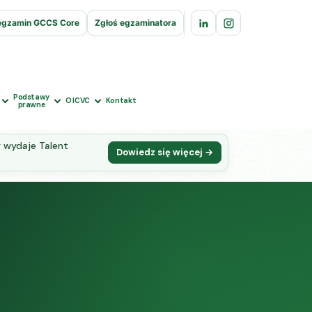
egzamin GCCS Core
Zgłoś egzaminatora
Podstawy
O ICVC
Kontakt
prawne
 wydaje Talent
Dowiedz się więcej →