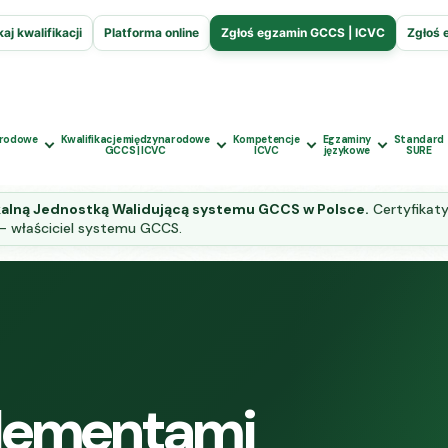
aj kwalifikacji
Platforma online
Zgłoś egzamin GCCS | ICVC
Zgłoś 
arodowe
Kwalifikacje międzynarodowe
Kompetencje
Egzaminy
Standard
GCCS | ICVC
ICVC
językowe
SURE
kalną Jednostką Walidującą systemu GCCS w Polsce.
Certyfikaty
— właściciel systemu GCCS.
elementami