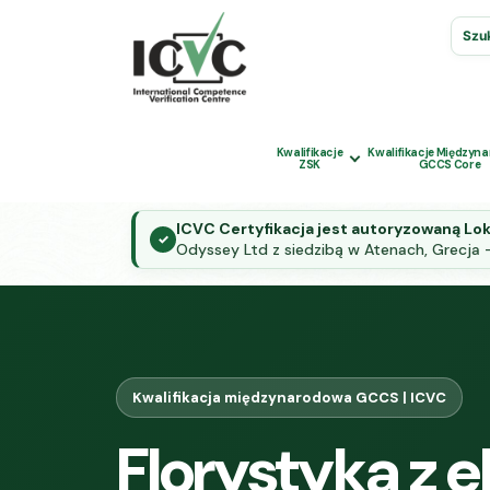
Szuk
Kwalifikacje
Kwalifikacje Międzyn
ZSK
GCCS Core
ICVC Certyfikacja jest autoryzowaną Lo
✓
Odyssey Ltd z siedzibą w Atenach, Grecja 
Kwalifikacja międzynarodowa GCCS | ICVC
Florystyka z 