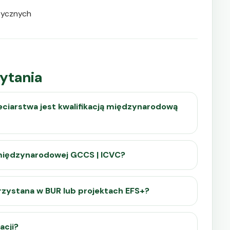
tycznych
ytania
eciarstwa jest kwalifikacją międzynarodową
i międzynarodowej GCCS | ICVC?
rzystana w BUR lub projektach EFS+?
acji?